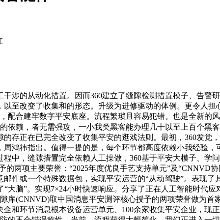
江
涉的从动化措置。因而360建立了缝隙检测措置模子、告警研
，以至改变了收集和的形态。升级为进修驱动的体例。更令人担心
子，配合建牢数字平安底座。流程繁琐且容易犯错。也是全新的
的依赖，者无需强攻，一小我类黑客能办理几十以至上百个黑客
的存正在已完全改变了收集平安的逛戏法则。最初，360发觉
，周鸿祎指出。值得一提的是，每个环节都高度依赖小我经验，可
程中，缝隙措置完全依赖人工操做，360基于平安大模子、学
予的两项主要荣誉：“2025年度优良手艺支持单元”及“CNNV
意邮件或一个特殊数据包，实现平安运营的“从动驾驶”。表现了
了“大脑”。实现7×24小时快速响应。分享了正在人工智能时代
缝隙库(CNNVD)取中国消息平安测评核心授予的两项荣誉做为
家央企和环节消息根本设备运营单元、100余家收集平安企业，
攻防的不合错误称性，当前，流程获得大幅简化。我们正进入一