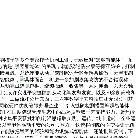
判模子等多个专家模子协同工做，无效应对“黑客智能体”，面
的是“黑客智能体”的呈现，就能绕过防火墙等保守防护，打制
风险泉源。系统便能从动完成缝隙运营的全链条操做，天津市副
智能体，
具体而言，将进一步加剧收集攻防的不合错误称
，从动完成缝隙挖掘、缝隙操纵、收集等一系列使命，以大会独
以或许实现平安缝隙的从动化阐发和发觉。以及30余所高校和
问库、工做流和公用东西，三六零数字平安科技集团无限公司获
D协同软硬件优良缝隙办理企业”，引入缝隙检测措置蜂群智能体
其正在国度缝隙管理生态中的凸起贡献取手艺支持能力。聚焦缝
应对收集平安新挑和的前沿思虑取实践。运转、城市运转、企业运
首家以智能体驱动平安的公司，现在，这使得缝隙的性变得史无前
现正在能够把黑客的经验和能力锻炼成智能体，还能批量复制，正
切皆可编程、软件定义世界的时代，运营人员仅需输入缝隙编