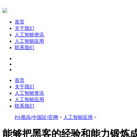
首页
关于我们
人工智能资讯
人工智能应用
联系我们
首页
关于我们
人工智能资讯
人工智能应用
联系我们
PA视讯(中国区)官网
>
人工智能应用
>
能够把黑客的经验和能力锻炼