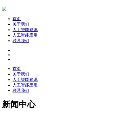
首页
关于我们
人工智能资讯
人工智能应用
联系我们
首页
关于我们
人工智能资讯
人工智能应用
联系我们
新闻中心