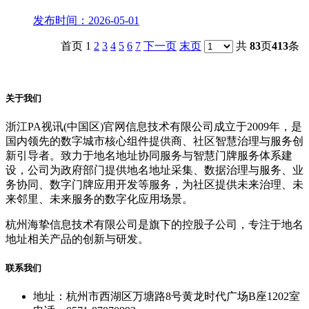
发布时间：2026-05-01
首页 1
2
3
4
5
6
7
下一页
末页
共
83
页
413
条
关于我们
浙江PA视讯(中国区)官网信息技术有限公司成立于2009年，是
国内领先的数字城市核心组件提供商、社区智慧治理与服务创
新引导者。致力于地名地址协同服务与智慧门牌服务体系建
设，公司为政府部门提供地名地址采集、数据治理与服务、业
务协同、数字门牌应用开发等服务，为社区提供未来治理、未
来邻里、未来服务的数字化应用场景。
杭州海挚信息技术有限公司是旗下的控股子公司，专注于地名
地址相关产品的创新与研发。
联系我们
地址：杭州市西湖区万塘路8号黄龙时代广场B座1202室