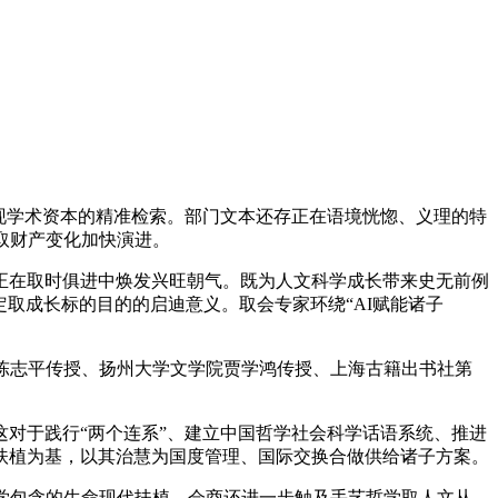
现学术资本的精准检索。部门文本还存正在语境恍惚、义理的特
取财产变化加快演进。
在取时俱进中焕发兴旺朝气。既为人文科学成长带来史无前例
定取成长标的目的的启迪意义。取会专家环绕“AI赋能诸子
陈志平传授、扬州大学文学院贾学鸿传授、上海古籍出书社第
对于践行“两个连系”、建立中国哲学社会科学话语系统、推进
扶植为基，以其治慧为国度管理、国际交换合做供给诸子方案。
学包含的生命现代扶植，会商还进一步触及手艺哲学取人文从