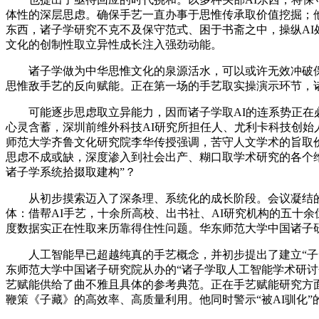
体性的深层思虑。确保手艺一直办事于思惟传承取价值挖掘；
东西，诸子学研究不克不及保守范式、困于书斋之中，操纵A
文化的创制性取立异性成长注入强劲动能。
诸子学做为中华思惟文化的泉源活水，可以或许无效冲破保
思惟敌手艺的反向赋能。正在第一场的手艺取实操演示环节，
可能逐步思虑取立异能力，因而诸子学取AI的连系势正在必
心灵含蓄，深圳前维外科技AI研究所担任人、尤利卡科技创
师范大学齐鲁文化研究院李华传授强调，苦守人文学术的旨取价
思虑不成或缺，深度渗入到社会出产、糊口取学术研究的各个维
诸子学系统拾掇取建构”？
从初步摸索迈入了深条理、系统化的成长阶段。会议凝结的“
体：借帮AI手艺，十余所高校、出书社、AI研究机构的五十
度数据实正在性取来历靠得住性问题。华东师范大学中国诸子
人工智能早已超越纯真的手艺概念，并初步提出了建立“子云
东师范大学中国诸子研究院从办的“诸子学取人工智能学术研讨
艺赋能供给了曲不雅且具体的参考典范。正在手艺赋能研究方面
鞭策《子藏》的高效率、高质量利用。他同时警示“被AI驯化”