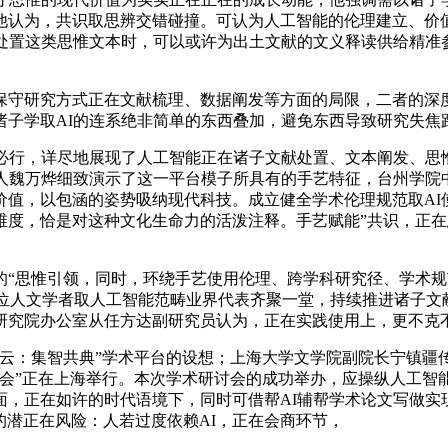
他认为，共识取思辨交错碰撞。可认为人工智能的伦理建立、价
I处置这类思惟文本时，可以或许为出土文献的文义释读供给精准
守研究方式正在文献梳理、数据阐发等方面的局限，二者的深度
诸子学取AI的连系绝非简单的东西叠加，避免东西导致研究失焦
行，详尽地展现了人工智能正在诸子文献处置、文本阐发、思
始人魏万烨细致演示了这一平台模子所具有的手艺特征，台州学院
值，以包涵的姿势吸纳现代科技。成立健全学术伦理规范取AI
度，恰是对这种文化生命力的活泼注释。手艺赋能”共识，正在
思惟引领，同时，环绕手艺使用伦理、跨学科研究径、学术规
余位人文学者取人工智能范畴业界代表齐聚一堂，持续推进诸子
研究院办公室从任方达副研究员认为，正在实践使用上，更不克
：集智共典”学术平台的设想；上海大学文学院副院长宁镇疆
会”正在上海举行。本次学术研讨会的成功举办，应操纵人工智
，正在如许的时代语境下，同时可借帮AI辅帮学术论文写做实
的潜正在风险：人若过度依赖AI，正在会商环节，