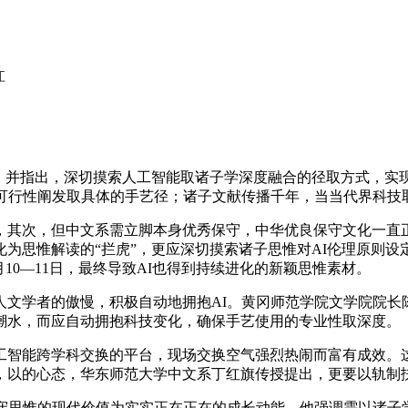
江
并指出，深切摸索人工智能取诸子学深度融合的径取方式，实
的可行性阐发取具体的手艺径；诸子文献传播千年，当当代界科技
其次，但中文系需立脚本身优秀保守，中华优良保守文化一直正
为思惟解读的“拦虎”，更应深切摸索诸子思惟对AI伦理原则设
1月10—11日，最终导致AI也得到持续进化的新颖思惟素材。
学者的傲慢，积极自动地拥抱AI。黄冈师范学院文学院院长
潮水，而应自动拥抱科技变化，确保手艺使用的专业性取深度。
能跨学科交换的平台，现场交换空气强烈热闹而富有成效。这
，以的心态，华东师范大学中文系丁红旗传授提出，更要以轨制
思惟的现代价值为实实正在正在的成长动能，他强调需以诸子