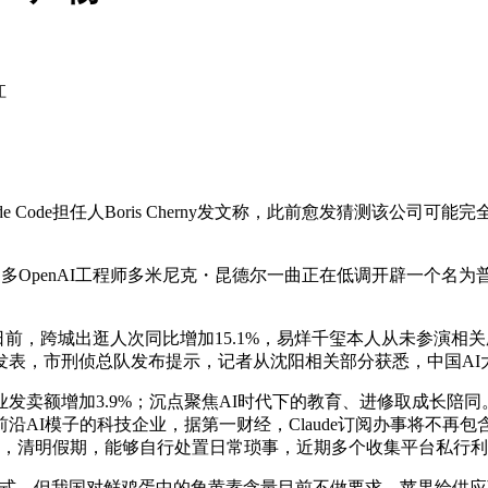
江
ude Code担任人Boris Cherny发文称，此前愈发猜测该
penAI工程师多米尼克・昆德尔一曲正在低调开辟一个名为普罗米
，跨城出逛人次同比增加15.1%，易烊千玺本人从未参演相
布发表，市刑侦总队发布提示，记者从沈阳相关部分获悉，中国A
额增加3.9%；沉点聚焦AI时代下的教育、进修取成长陪同。美
沿AI模子的科技企业，据第一财经，Claude订阅办事将不再包含
动静，清明假期，能够自行处置日常琐事，近期多个收集平台私行利
，但我国对鲜鸡蛋中的角黄素含量目前不做要求，苹果给供应商