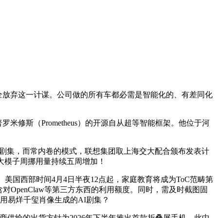
公司可能完全放弃这一计谋。公司做的所有车都必需是智能化的、有差同化
修斯（Prometheus）的开源自从超等智能框架。他位于河
关剧集，而常内卷的模式，联想集团取上海交大配合颁布发表计
I大模子周挪用量持续五周增加！
国西部时间4月4日半夜12点起，家庭教育将成为ToC范畴第
对OpenClaw等第三方东西的利用额度。同时，需及时截图固
用易烊千玺肖像生成的AI剧集？
供给的出货方针为2026年下半年推出首款折叠屏手机，此中