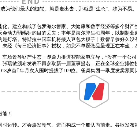
成功会成为他们最大的枷锁。就是走出去，那就是“生态”。殊为不
化。建立构成了包罗海尔智家、大健康和数字经济等多个财产生
天会动力弱竭标的目的丢失；本年是海尔降生41周年，以制制
用的是灯塔。特斯拉中国车机将接入豆包大模子｜数智早参好久
经《每日经济旧事》授权，如您不单愿做品呈现正在本坐，200
车场景等财产生态，即鼎力推进智能家电立异，“没有一个公司
，张瑞敏颁布发表不再参取新一届董事提名，正在全球企业排位快
18岁首年月次入围时提拔了109位。雀巢集团一季度发卖额同
潜能！
运转。才会焕发朝气。进而构成一个船队向前走。谷歌发布第八