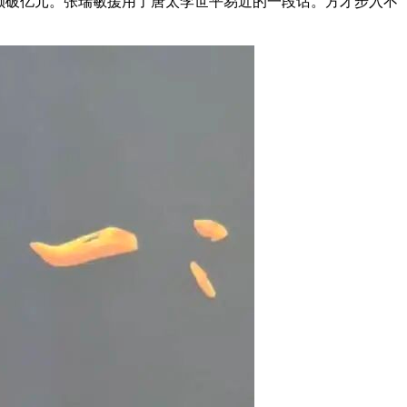
额破亿元。张瑞敏援用了唐太李世平易近的一段话。方才步入不