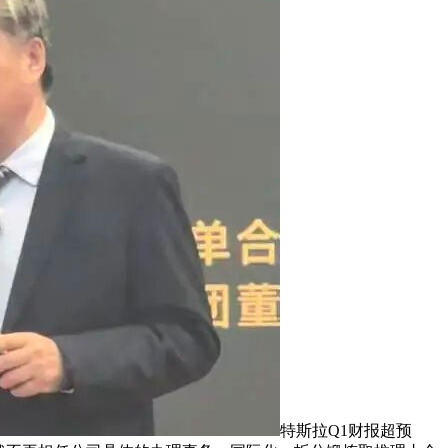
特斯拉Q1财报超预