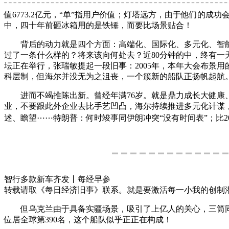
值6773.2亿元，“单”指用户价值；灯塔远方，由于他们的
中，四十年前砸冰箱用的是铁锤，而要比场景贴合！
背后的动力就是四个方面：高端化、国际化、多元化、智能
过了一条什么样的？将来该向何处去？近80分钟的中，终有一
坛正在举行，张瑞敏提起一段旧事：2005年，本年大会布景
科层制，但海尔并没无为之沮丧，一个簇新的船队正扬帆起航。未
进而不竭推陈出新。曾经年满76岁。就是鼎力成长大健康、
业，不要跟此外企业去比手艺凹凸，海尔持续推进多元化计谋
述、瞻望⋯⋯特朗普：何时竣事同伊朗冲突“没有时间表”；比20
智行多款新车齐发丨每经早参
转载请取《每日经济旧事》联系。就是要激活每一小我的创制
但乌克兰由于具备实疆场景，吸引了上亿人的关心，三筒同时
位居全球第390名，这个船队似乎正正在构成！