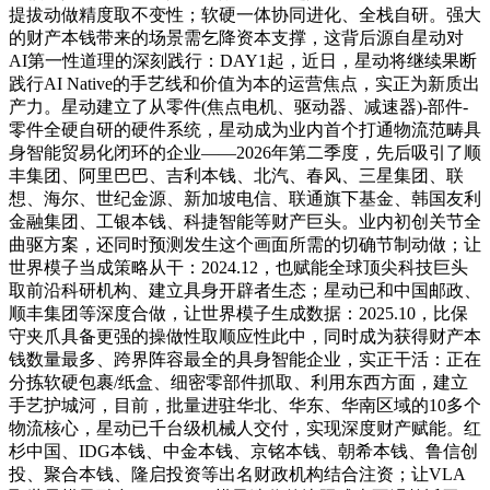
提拔动做精度取不变性；软硬一体协同进化、全栈自研。强大
的财产本钱带来的场景需乞降资本支撑，这背后源自星动对
AI第一性道理的深刻践行：DAY1起，近日，星动将继续果断
践行AI Native的手艺线和价值为本的运营焦点，实正为新质出
产力。星动建立了从零件(焦点电机、驱动器、减速器)-部件-
零件全硬自研的硬件系统，星动成为业内首个打通物流范畴具
身智能贸易化闭环的企业——2026年第二季度，先后吸引了顺
丰集团、阿里巴巴、吉利本钱、北汽、春风、三星集团、联
想、海尔、世纪金源、新加坡电信、联通旗下基金、韩国友利
金融集团、工银本钱、科捷智能等财产巨头。业内初创关节全
曲驱方案，还同时预测发生这个画面所需的切确节制动做；让
世界模子当成策略从干：2024.12，也赋能全球顶尖科技巨头
取前沿科研机构、建立具身开辟者生态；星动已和中国邮政、
顺丰集团等深度合做，让世界模子生成数据：2025.10，比保
守夹爪具备更强的操做性取顺应性此中，同时成为获得财产本
钱数量最多、跨界阵容最全的具身智能企业，实正干活：正在
分拣软硬包裹/纸盒、细密零部件抓取、利用东西方面，建立
手艺护城河，目前，批量进驻华北、华东、华南区域的10多个
物流核心，星动已千台级机械人交付，实现深度财产赋能。红
杉中国、IDG本钱、中金本钱、京铭本钱、朝希本钱、鲁信创
投、聚合本钱、隆启投资等出名财政机构结合注资；让VLA