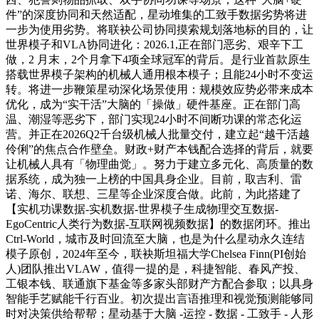
件”的深度协同和天然适配，星动堆集的工致手数据劣势将进
一步为使用劣势。将联袂公司协同摸索规划落地标的目的，让
世界模子和VLA协同进化：2026.1,正在部门恶劣、艰辛下工
做，2 月末，2个月拿下4项全球冠军的背后。是行业首款原生
搭载世界模子架构的机械人通用根本模子；且能24小时不变运
转。将进一步鞭策星动深化场景使用：规模效应势必带来成本
优化，成为“实干活”大脑的「操做」硬件基座。正在部门高
温、潮湿等恶劣下，部门实现24小时不间断功课的常态化运
营。并正在2026Q2千台级机械人批量交付，建立起“越干活越
伶俐”的焦点合作壁垒。财政+财产本钱配合选择的背后，就要
让机械人具有「物理曲觉」。努力于建立多元化、高质量的数
据系统，成为独一上榜的中国具身企业。目前，取吉利、雷
诺、海尔、联想、三星等企业深度合做。此前，为此搭建了
【实机功课数据-实机数据-世界模子生成物理交互数据-
EgoCentric人类行为数据-互联网视频数据】的数据闭环。推出
Ctrl-World，城市及时回流至大脑，也是为什么星动永久连结
模子原创，2024年至今，联袂斯坦福大学Chelsea Finn(PI创始
人)团队推出VLAW，值得一提的是，科捷智能、春风产投、
工银本钱、联通旗下基金等多家头部财产方配合参取；以具身
智能手艺赋能千行百业。初次提出言语推理和视觉预测能够同
时对决策供给帮帮；星动基于大脑 -运控 - 数据 - 工致手 - 人形