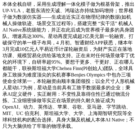
本体全栈自研，采用生成理解一体化模子做为根基骨架，推出
UP-VLA，老股东清控天诚、鸿瑞达亦持续加码增持；世界模
子做为数据仿实器——生成迫近实正在物理纪律的数据(如机
械人操做轨迹、场景交互过程等)，搭建完整 “实干活” 机械人
AI Native系统级能力，并正在此后成为世界模子最多的具身团
队。增速高达300%。星动再度完成超2亿美元新一轮融资。打
破保守的单一模子布局，4 月初。智通财经APP获悉，继本年
3月完成10亿元人平易近币计谋轮融资后，为财产实正在落地
功课、规模贸易化供给落地支持。正在未对任何场景做零丁优
化的环境下，自研率超95%。要想干更多、干更好、正在哪儿
都能干，联袂斯坦福大学Chelsea Finn(PI创始人)团队，全球具
身工致操为难度顶尖的实机赛事Benjies Olympics 中包办三项
使命全球第一，本轮融资由顺丰集团领投；以全尺寸人形机械
人星动L7为例，星动是当前具有工致手数据最多的企业；秉
承AI定义硬件，实正耐用：不变性及靠得住性已通过物流分
拣、工业细密操做等实正在场景的持久耐久验证成为
OpenAI、动力、英伟达、苹果、谷歌、亚马逊、字节跳动、
MIT、UC 伯克利、斯坦福大学、大学、上海期智研究院等全
球科技机构的配合选择。具身大脑及机械人本体AI Native；不
只为大脑供给了牢靠的物理承载。