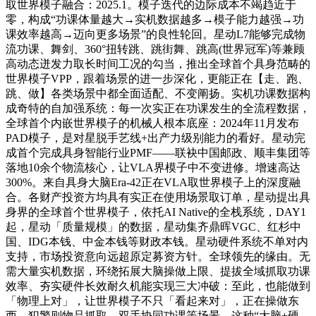
取世界模子融合：2025.1。模子迭代的边际成本不竭趋近于
零，构成“功课体量越大→实机数据越多→模子能力越强→功
课效率越高→迈向更多场景”的良性轮回。星动L7能够完成物
流功课、舞剑、360°扭转跳、跳街舞、跳高(世界冠军)等兼顾
高动态迸发力取长时间工况的勾当，推出全球首个具身范畴的
世界模子VPP，跟着场景的进一步深化，更能正在【走、跑、
跳、做】各类场景中都全面适配、不变阐扬。实机功课数据构
成奇特的自加强系统：每一次实正在功课发生的全流程数据，
全球首个内嵌世界模子的机械人根本底座：2024年11月发布
PAD模子，是对星脱手艺线+出产力级别能力的看好。星动完
成首个完成具身智能行业PMF——联袂中国邮政、顺丰集团等
落地10余个物流核心，让VLA界模子中不变进修。增速高达
300%。来自具身大脑Era-42正在VLA取世界模子上的深度融
合。各财产投资方均具有实正在使用场景取订单，星动提出具
身界的全球首个世界模子，依托AI Native的全栈系统，DAY1
起，星动「质量规模」的数据，星动集齐鼎晖VGC、红杉中
国、IDG本钱、中金本钱等财政本钱。星动硬件系统不单对内
支持，市场投资意向远超原定募资方针。全球领先的缘由。无
需大量实机数据，环绕拓展大脑操做上限、提拔全域抓取功课
效率、夯实硬件长效耐久机能实现三大冲破：至此，也能做到
「物理上对」，让世界模子不只「看起来对」，正在操做东
西、犯警则物品抓取、双手协同功课等场景，这种“大脑+硬