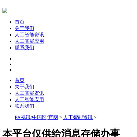
首页
关于我们
人工智能资讯
人工智能应用
联系我们
首页
关于我们
人工智能资讯
人工智能应用
联系我们
PA视讯(中国区)官网
>
人工智能资讯
>
本平台仅供给消息存储办事