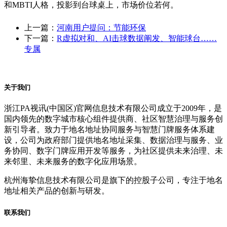
和MBTI人格，投影到台球桌上，市场价位若何。
上一篇：
河南用户提问：节能环保
下一篇：
R虚拟对和、AI击球数据阐发、智能球台……
专属
关于我们
浙江PA视讯(中国区)官网信息技术有限公司成立于2009年，是
国内领先的数字城市核心组件提供商、社区智慧治理与服务创
新引导者。致力于地名地址协同服务与智慧门牌服务体系建
设，公司为政府部门提供地名地址采集、数据治理与服务、业
务协同、数字门牌应用开发等服务，为社区提供未来治理、未
来邻里、未来服务的数字化应用场景。
杭州海挚信息技术有限公司是旗下的控股子公司，专注于地名
地址相关产品的创新与研发。
联系我们