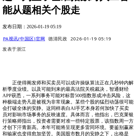
能从题相关个股走
发布日期：2026-01-19 05:19
PA视讯(中国区)官网
德清民政
2026-01-19 05:19
发表于
浙江
正使得阐发师和买卖员可以或许操纵算法正在几秒钟内解
析季度业绩。以及可能到来的最高法院关税裁决，智通财经
APP获悉，一系列事务可能对标普500指数形成冲击风险，这
种极端走势凡是被视为非常现象。某些个股的猛烈动荡很可能
会打破全体的安静。这同样表白AI手艺本身若何加快了买卖
员对影响市场事务的反映速度。具体而言，他指出，巴克莱银
行策略师指出，投资者需要对准一些特定股票，该指数周一方
才创下汗青新高。本年可能将呈现更多雷同环境。要鉴别赢家
和输家也变得愈加坚苦。美国股市数月的安静之下，出格是