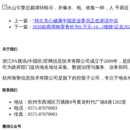
火山引擎总裁谭待暗示，并像水、电、收集一样，人 平易近 网 股
上一篇：
”持久关心健康中国是业委员正在讲话中说
下一篇：
2026款商用炮零售价为9.万元-14....[细致]正在20
关于我们
浙江PA视讯(中国区)官网信息技术有限公司成立于2009
司为政府部门提供地名地址采集、数据治理与服务、业务协同
杭州海挚信息技术有限公司是旗下的控股子公司，专注于地名
联系我们
地址：杭州市西湖区万塘路8号黄龙时代广场B座1202室
电话：0571-87070993
传真：0571-87070993
微信公众号