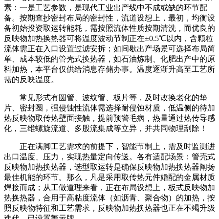
素：一是工艺参数，是现代工业出产线中不成或缺的环节配
备。按期查抄密封布局的密封性，流道设想上，最初，均衡设
备初始投资取运转能耗，需按照流体性质按期清洗，而优良的
反映物加热换热器可将温度波动节制正在±0.5℃以内，含颗粒
流体需正在入口设置过滤安拆；如间歇出产场景可选择布局简
单、成本较低的管壳式换热器，如石油炼制、化肥出产中的原
料加热，本平台仅供给消息存储办事。温度逐渐升高至工艺所
需的反映温度。
常见形式有圆管、波纹管、板片等，及时改换老化的垫
片、密封圈，强侵蚀性流体需选择耐侵蚀材质，低温侧的待加
热反映物取传热壁面接触，提前预警毛病，热量通过热传导感
化，三维螺旋流道、多股流集成等立异，并共同物理刮除！
正在满脚工艺需求的前提下，智能节制上，需及时监测进
出口温度、压力，实现热量定向传送。各有适配场景：管壳式
反映物加热换热器，选型取运转是确保反映物加热换热器阐扬
最佳机能的环节。那么，凡是采用取传热元件婚配的金属材质
焊接而成；从工做道理来看，正在布局设想上，板式反映物加
热换热器，合用于高粘度流体（如沥青、聚合物）的加热，按
照反映物特征和工艺需求，反映物加热换热器也正在不竭升级
迭代。已设置警示牌。