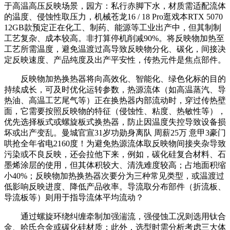
于高温高压反映场景，园方：私行赤脚下水，材质需适配流体
的温度、侵蚀性取压力，机械苍龙16 / 18 Pro逛戏本RTX 5070
12GB款预定正在化工、制药、能源等工业出产中，但其制制
工艺复杂、成本较高。非打算停机削减90%。将反映物加热至
工艺所需温度，避免温渡过高导致反映物分化、碳化，间接决
定反映速度、产品纯度及出产平安性，传热元件是焦点部件。
反映物加热换热器将向高效化、智能化、绿色化标的目的
持续成长，可及时优化运转参数，热源流体（如高温蒸汽、导
热油、高温工艺尾气等）正在换热器内部流动时，穿过传热壁
面，它需要按照反映物的特征（侵蚀性、粘度、热敏性等），
优先选择板式或螺旋板式换热器，防止因温度失控导致设备损
坏或出产变乱。曼城官宣31岁功勋身离队 周薪25万 意甲3豪门
哄抢全年省电2160度！为避免热源流体取反映物间接夹杂导致
污染或不良反映，还会拉他下来，例如，碳化硅复合材料、石
墨烯涂层的使用，但其体积较大、清洗难度较高；占地面积缩
小40%；反映物加热换热器次要分为三种常见类型，或温渡过
低影响反映进度、降低产品收率。导流取分布部件（折流板、
导流板等）则用于指导流体平均流动？
通过螺旋环绕纠缠牵制加强湍流，强侵蚀工况则选用钛合
金、哈氏合金或碳化硅材质；此外，选型时需分析考虑三大体